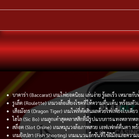
บาคาร่า (Baccarat) เกมไพ่ยอดนิยม เล่นง่าย รู้ผลเร็ว เหมาะกับท
รูเล็ต (Roulette) เกมวงล้อเสี่ยงโชคที่ให้ความตื่นเต้น พร้อม
เสือมังกร (Dragon Tiger) เกมไพ่ที่ตัดสินผลด้วยไพ่เพียงใบเดียว
ไฮโล (Sic Bo) เกมลูกเต๋าสุดคลาสสิกที่มีรูปแบบการแทงหลากหล
สล็อต (Slot Online) เกมหมุนวงล้อภาพสวย เอฟเฟกต์ตื่นตา พ
เกมยิงปลา (Fish Shooting) เกมแนวแอ็กชันที่ใช้ฝีมือและความ