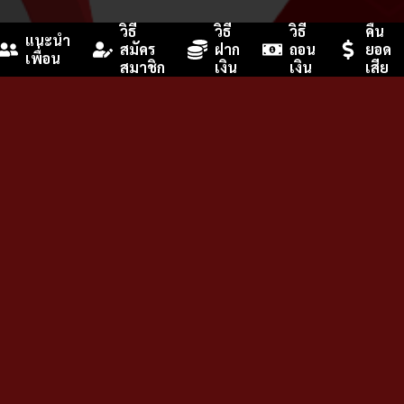
วิธี
วิธี
วิธี
คืน
แนะนำ
สมัคร
ฝาก
ถอน
ยอด
เพื่อน
สมาชิก
เงิน
เงิน
เสีย