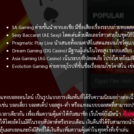
SA Gaming ค่ายชั้นนำจากเอเชีย มีชื่อเสียงเรื่องระบบถ่ายทอ
Sexy Baccarat (AE Sexy) โดดเด่นด้วยดีลเลอร์สาวสวยในชุดบิกิน
Pragmatic Play Live นำเสนอทั้งเกมคาสิโนสดและเกมโชว์คุ
Dream Gaming (DG Casino) มีฐานผู้เล่นในไทยสูง ระบบเสถียร เ
Asia Gaming (AG Casino) เน้นระบบที่ปลอดภัย โปร่งใส พร้อมฟี
Evolution Gaming ค่ายจากยุโรปที่ขึ้นชื่อเรื่องเกมโชว์คาสิโน 
แทงบอลออนไลน์ เป็นรูปแบบการเดิมพันที่ได้รับความนิยมอย่างต่อเนื่
เช่น บอลเดี่ยว บอลสเต็ป บอลสูง–ต่ำ หรือแทงแบบบอลสดที่สามารถปร
คืนย
เวลาเดียวกัน เพื่อเพิ่มความคุ้มค่าให้กับสมาชิก เว็บไซต์ยังมีหน้า
ให้โดยอัตโนมัติในรอบสัปดาห์หรือรอบเดือน เงินคืนที่ได้รับสามารถนำไป
ลุ้นผลบอลและยังมีสิทธิ์ได้เงินคืนเพิ่มความคุ้มค่าในทุกครั้งที่เข้าเล่น