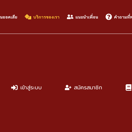
ืนยอดเสีย
บริการของเรา
แนะนำเพื่อน
คำถามที่
เข้าสู่ระบบ
สมัครสมาชิก