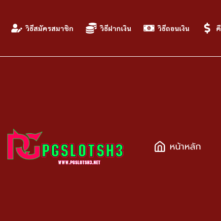
Skip
to
วิธีสมัครสมาชิก
วิธีฝากเงิน
วิธีถอนเงิน
ค
content
หน้าหลัก