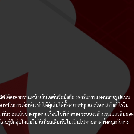
สถิติได้สะดวกผ่านหน้าเว็บไซต์หรือมือถือ รองรับการแทงหลายรูปแบบ
รถรสในการเดิมพัน ทำให้ผู้เล่นได้ทั้งความสนุกและโอกาสทำกำไรใน
ดเดิมพันรวมแล้วขาดทุนตามเงื่อนไขที่กำหนด ระบบจะคำนวณและคืนยอด
่นรู้สึกอุ่นใจแม้ในวันที่ผลเดิมพันไม่เป็นไปตามคาด ทั้งสนุกกับการ