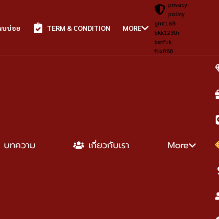
privacy-
policy
gmt168
พบบ่อย
TERM & CONDITION
MORE
bkk123th
betflik
flix888
บทความ
เกี่ยวกับเรา
More