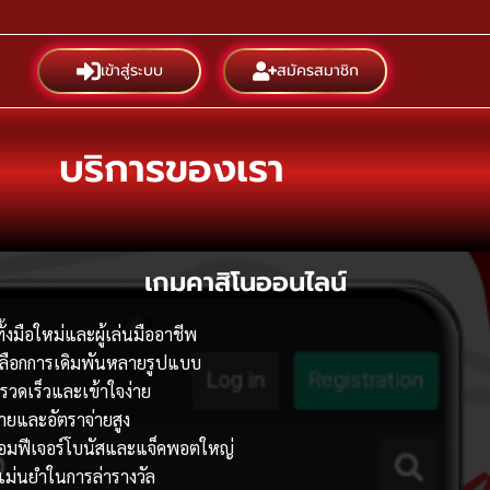
เข้าสู่ระบบ
สมัครสมาชิก
บริการของเรา
เกมคาสิโนออนไลน์
ั้งมือใหม่และผู้เล่นมืออาชีพ
ตัวเลือกการเดิมพันหลายรูปแบบ
 รวดเร็วและเข้าใจง่าย
ายและอัตราจ่ายสูง
ร้อมฟีเจอร์โบนัสและแจ็คพอตใหญ่
แม่นยำในการล่ารางวัล